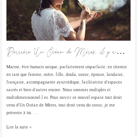
Derrière Un Océan de Mères, il y a…
Marine, être humain unique, parfaitement imparfaite, en chemin
en tant que femme, mère, fille, doula, soeur, épouse, landaise,
française, accompagnante ayurvédique, facilitatrice d’espaces
sacrés et bien d’autres encore. Nous sommes multiples et
multidimensionnel.l.es. Pour ouvrir ce nouvel espace tout droit
venu d’Un Océan de Mères, tout droit venu du coeur, je me
présente à toi. …
Derrière
Lire la suite »
Un