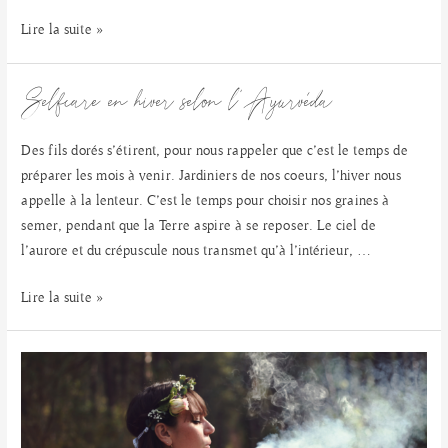
Brioches
Lire la suite »
tressées
du
Selfcare en hiver selon l’Ayurvéda
dimanche
Des fils dorés s’étirent, pour nous rappeler que c’est le temps de
préparer les mois à venir. Jardiniers de nos coeurs, l’hiver nous
appelle à la lenteur. C’est le temps pour choisir nos graines à
semer, pendant que la Terre aspire à se reposer. Le ciel de
l’aurore et du crépuscule nous transmet qu’à l’intérieur, …
Selfcare
Lire la suite »
en
hiver
selon
l’Ayurvéda