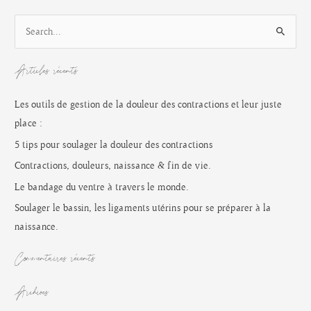
Océan
R
de
e
Mères,
c
il
Articles récents
h
y
a…
e
Les outils de gestion de la douleur des contractions et leur juste
r
place :
c
5 tips pour soulager la douleur des contractions
h
Contractions, douleurs, naissance & fin de vie.
e
Le bandage du ventre à travers le monde.
r
Soulager le bassin, les ligaments utérins pour se préparer à la
naissance.
:
Commentaires récents
Archives