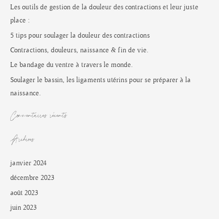
e
Les outils de gestion de la douleur des contractions et leur juste
r
place :
c
5 tips pour soulager la douleur des contractions
h
Contractions, douleurs, naissance & fin de vie.
e
Le bandage du ventre à travers le monde.
r
Soulager le bassin, les ligaments utérins pour se préparer à la
naissance.
:
Commentaires récents
Archives
janvier 2024
décembre 2023
août 2023
juin 2023