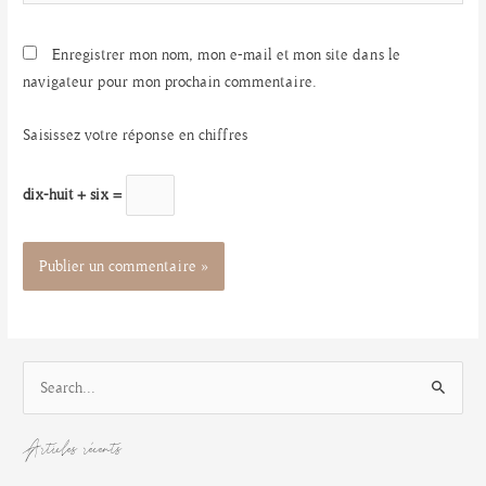
Internet
Enregistrer mon nom, mon e-mail et mon site dans le
navigateur pour mon prochain commentaire.
Saisissez votre réponse en chiffres
dix-huit + six =
R
e
c
Articles récents
h