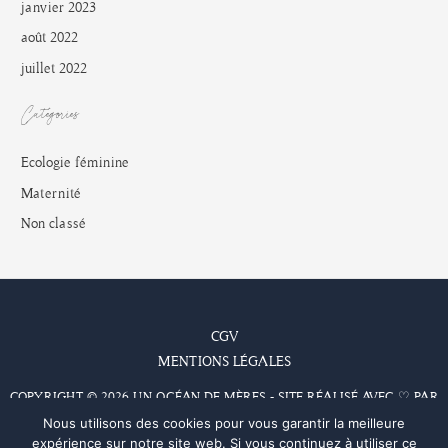
janvier 2023
août 2022
juillet 2022
Catégories
Ecologie féminine
Maternité
Non classé
CGV
MENTIONS LÉGALES
COPYRIGHT © 2026 UN OCÉAN DE MÈRES - SITE RÉALISÉ AVEC ♡ PAR
PAULINEB'COM
Nous utilisons des cookies pour vous garantir la meilleure
expérience sur notre site web. Si vous continuez à utiliser ce